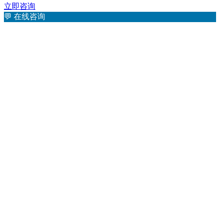
立即咨询
💬
在线咨询