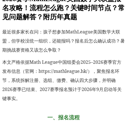
名攻略！流程怎么跑？关键时间节点？常
见问题解答？附历年真题
最近很多家长在问：孩子想参加MathLeague美国数学大联
盟，但学校没统一组织，还能报吗？报名后怎么确认成功？暑
期挑战赛资格又该怎么争取？
本文严格依据Math League中国组委会2025–2026赛季官方
发布信息（官网：https://mathleague.hk/），聚焦报名环
节，系统拆解注册、选组、缴费、确认四大步骤，并明确
2026赛季已结束、2027赛季报名预计于2026年9月启动等关
键事实。
一、报名流程