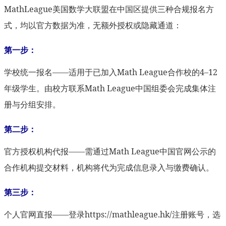
MathLeague美国数学大联盟在中国区提供三种合规报名方
式，均以官方数据为准，无额外授权或隐藏通道：
第一步：
学校统一报名——适用于已加入Math League合作校的4–12
年级学生。由校方联系Math League中国组委会完成集体注
册与分组安排。
第二步：
官方授权机构代报——需通过Math League中国官网公示的
合作机构提交材料，机构将代为完成信息录入与缴费确认。
第三步：
个人官网直报——登录https://mathleague.hk/注册账号，选