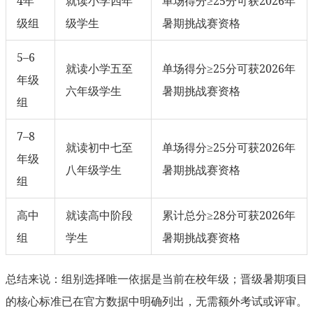
4年
就读小学四年
单场得分≥25分可获2026年
级组
级学生
暑期挑战赛资格
5–6
就读小学五至
单场得分≥25分可获2026年
年级
六年级学生
暑期挑战赛资格
组
7–8
就读初中七至
单场得分≥25分可获2026年
年级
八年级学生
暑期挑战赛资格
组
高中
就读高中阶段
累计总分≥28分可获2026年
组
学生
暑期挑战赛资格
总结来说：组别选择唯一依据是当前在校年级；晋级暑期项目
的核心标准已在官方数据中明确列出，无需额外考试或评审。