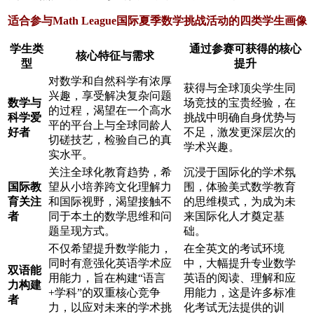
适合参与Math League国际夏季数学挑战活动的四类学生画像
学生类
通过参赛可获得的核心
核心特征与需求
型
提升
对数学和自然科学有浓厚
获得与全球顶尖学生同
兴趣，享受解决复杂问题
数学与
场竞技的宝贵经验，在
的过程，渴望在一个高水
科学爱
挑战中明确自身优势与
平的平台上与全球同龄人
好者
不足，激发更深层次的
切磋技艺，检验自己的真
学术兴趣。
实水平。
关注全球化教育趋势，希
沉浸于国际化的学术氛
国际教
望从小培养跨文化理解力
围，体验美式数学教育
育关注
和国际视野，渴望接触不
的思维模式，为成为未
者
同于本土的数学思维和问
来国际化人才奠定基
题呈现方式。
础。
不仅希望提升数学能力，
在全英文的考试环境
同时有意强化英语学术应
中，大幅提升专业数学
双语能
用能力，旨在构建“语言
英语的阅读、理解和应
力构建
+学科”的双重核心竞争
用能力，这是许多标准
者
力，以应对未来的学术挑
化考试无法提供的训