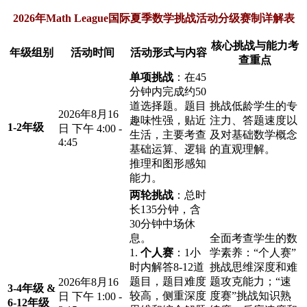
2026年Math League国际夏季数学挑战活动分级赛制详解表
核心挑战与能力考
年级组别
活动时间
活动形式与内容
查重点
单项挑战
：在45
分钟内完成约50
道选择题。题目
挑战低龄学生的专
2026年8月16
趣味性强，贴近
注力、答题速度以
1-2年级
日 下午 4:00 -
生活，主要考查
及对基础数学概念
4:45
基础运算、逻辑
的直观理解。
推理和图形感知
能力。
两轮挑战
：总时
长135分钟，含
30分钟中场休
息。
全面考查学生的数
1.
个人赛
：1小
学素养：“个人赛”
时内解答8-12道
挑战思维深度和难
题目，题目难度
题攻克能力；“速
2026年8月16
3-4年级 &
较高，侧重深度
度赛”挑战知识熟
日 下午 1:00 -
6-12年级