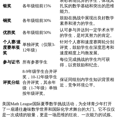
表彰表现优异的学生，体现其
银奖
各年级组前15%
扎实的数学基础和突出的思维
能力。
鼓励在挑战中展现出良好数学
铜奖
各年级组前30%
素养和潜力的学生。
认可参与并达到一定学术水平
优胜奖
各年级组前50%
的学生，是对其努力的肯定。
个人赛/速
针对个人赛和速度赛两轮分别
单独评奖（仅限3-
度赛单项
评奖，鼓励学生在深度思考和
12年级）
奖
速度精度上均衡发展。
每位完成挑战的学生均可获
参与证书
所有参赛学生
得，以资鼓励和纪念。
8-9年级学生合并评
奖，10-12年级学生
保证同组别内学生知识背景相
评奖分组
合并评奖，其余年
近，竞争环境公平。
级（1-7年级）单独
按年级评奖。
美国Math League国际夏季数学挑战活动，为全球青少年打开
了一扇通往趣味数学世界和国际化学术舞台的大门。它不仅仅
是一次成绩的较量，更是一场思维的狂欢、一次能力的试炼、