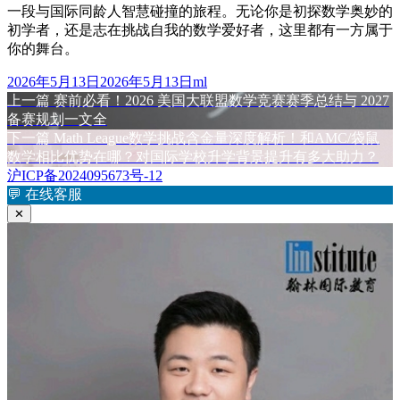
一段与国际同龄人智慧碰撞的旅程。无论你是初探数学奥妙的
初学者，还是志在挑战自我的数学爱好者，这里都有一方属于
你的舞台。
发
作
2026年5月13日
2026年5月13日
ml
布
上
者
上一篇
赛前必看！2026 美国大联盟数学竞赛赛季总结与 2027
文
于
篇
备赛规划一文全
章
文
下
下一篇
Math League数学挑战含金量深度解析！和AMC/袋鼠
章：
篇
数学相比优势在哪？对国际学校升学背景提升有多大助力？
导
文
沪ICP备2024095673号-12
航
章：
💬
在线客服
✕