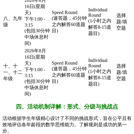
2026年8月
16日(星期
Individual
Speed Round
天)
Round
选择
(速答题，45分钟
八、九年
下午1:00 -
(1小时之内
题/填
之内解答60道题
级
3:15
解答8-15道
空题
(包括30分钟
目)
题目)
中场休息时
间)
2026年8月
16日(星期
Individual
Speed Round
天)
Round
十、十
选择
(速答题，45分钟
下午1:00 -
(1小时之内
一、十二
题/填
之内解答60道题
3:15
解答8-15道
年级
空题
(包括30分钟
目)
题目)
中场休息时
间)
四、活动机制详解：形式、分级与挑战点
活动根据学生年级精心设计了不同的挑战形式，旨在公平且有
效地评估各年龄段的数学思维能力。了解规则是成功的第一
步。