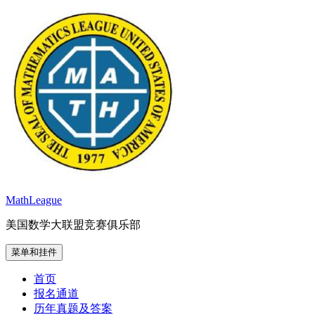
跳
至
内
容
MathLeague
美国数学大联盟竞赛俱乐部
菜单和挂件
首页
报名通道
历年真题及答案