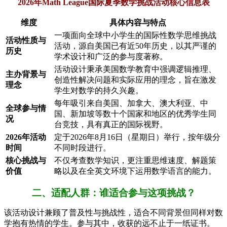
2026年Math League国际夏季数学挑战活动核心信息表
维度
具体内容与特点
一项面向全球中小学生的国际性数学思维挑战
活动性质与
活动，源自美国已有近50年历史，以其严谨的
历史
学术设计和广泛的参与度著称。
活动设计秉承美国数学教育中强调逻辑推理、
主办背景与
创造性解决问题和实际应用的理念，旨在激发
理念
学生对数学的持久兴趣。
每年吸引来自美国、加拿大、澳大利亚、中
全球参与情
国、新加坡等数十个国家和地区的优秀学生同
况
台竞技，具有真正的国际视野。
2026年活动
定于2026年8月16日（星期日）举行，按年级分
时间
不同时段进行。
核心挑战与
不仅考查数学知识，更注重思维速度、解题策
价值
略以及在全英文环境下运用数学语言的能力。
二、适配人群：谁适合参与这项挑战？
该活动设计兼顾了普及性与挑战性，适合不同背景但同样对数
学抱有热情的学生。参与其中，收获的远不止于一纸证书。