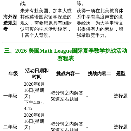
战。
练。
未来有赴美国、加拿大或
获得一项在北美教育体
海外深
其他英语国家留学深造的
系中享有高度声誉的竞
造规划
规划，需要积累具有国际
赛经历，为大学申请文
者
认可度的学术活动经历，
书提供有力的素材，增
丰富个人背景。
强录取竞争力。
三、2026 美国Math League国际夏季数学挑战活动
赛程表
活动日期和
年级
挑战内容一
挑战内容二
题型
时间
2026年8月
16日(星期
45分钟之内解答
一年级
选择题
-
天)
50道左右题目
下午4:00 -
4:45
2026年8月
16日(星期
45分钟之内解答
二年级
选择题
-
天)
50道左右题目