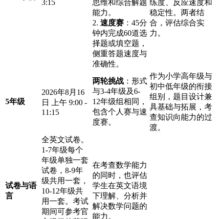
3:15
思维和综合解题
练度、反应速度和
能力。
稳定性。两者结
2.
速度赛
：45分
合，评估综合实
钟内完成60道选
力。
择题或填空题，
侧重答题速度与
准确性。
作为小学高年级与
两轮挑战
：形式
初中低年级的衔接
与3-4年级及6-
2026年8月16
组别，题目设计兼
5年级
12年级组相同，
日 上午 9:00 -
具基础与拓展，考
包含个人赛与速
11:15
查知识向能力的过
度赛。
渡。
全英文试卷。
1-7年级每个
年级单独一套
在考查数学能力
试卷，8-9年
的同时，也评估
级共用一套，
试卷与语
学生在英文语境
10-12年级共
言
下理解、分析并
用一套。考试
解决数学问题的
期间可参考官
能力。